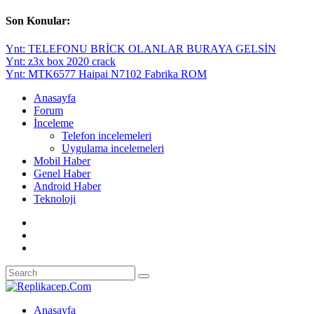
Son Konular:
Ynt: TELEFONU BRİCK OLANLAR BURAYA GELSİN
Ynt: z3x box 2020 crack
Ynt: MTK6577 Haipai N7102 Fabrika ROM
Anasayfa
Forum
İnceleme
Telefon incelemeleri
Uygulama incelemeleri
Mobil Haber
Genel Haber
Android Haber
Teknoloji
Anasayfa