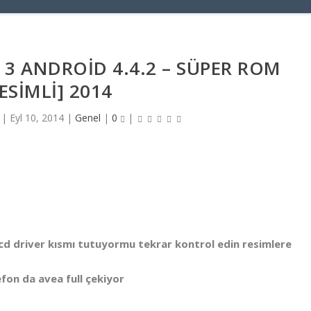
3 ANDROID 4.4.2 – SÜPER ROM
ESIMLI] 2014
|
Eyl 10, 2014
|
Genel
|
0
|
 lcd driver kısmı tutuyormu tekrar kontrol edin resimlere
fon da avea full çekiyor