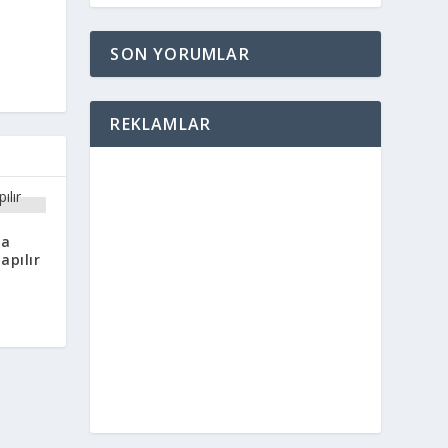
SON YORUMLAR
REKLAMLAR
na
apılır