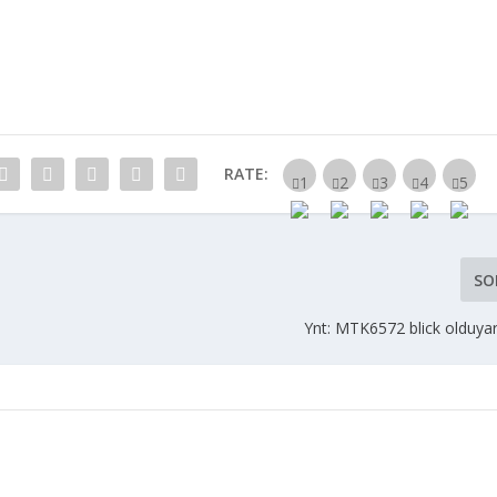
RATE:
SO
Ynt: MTK6572 blick olduyar