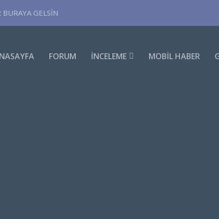
R BURAYA GELSİN
NASAYFA
FORUM
İNCELEME
MOBIL HABER