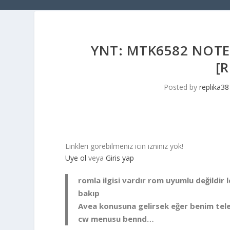
YNT: MTK6582 NOTE 
[R
Posted by
replika38
Linkleri gorebilmeniz icin izniniz yok!
Uye ol
veya
Giris yap
romla ilgisi vardır rom uyumlu değildir
bakıp
Avea konusuna gelirsek eğer benim tele
cw menusu bennd…