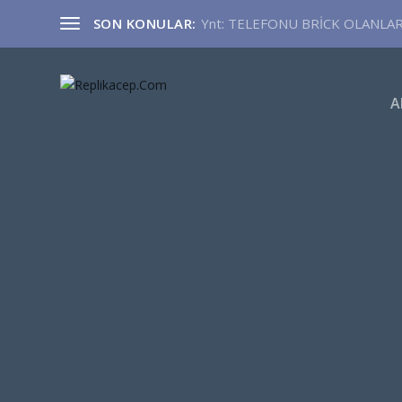
SON KONULAR:
Ynt: TELEFONU BRİCK OLANLA
A