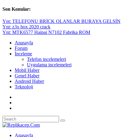
Son Konular:
Ynt: TELEFONU BRİCK OLANLAR BURAYA GELSİN
Ynt: z3x box 2020 crack
Ynt: MTK6577 Haipai N7102 Fabrika ROM
Anasayfa
Forum
İnceleme
Telefon incelemeleri
Uygulama incelemeleri
Mobil Haber
Genel Haber
Android Haber
Teknoloji
Anasayfa