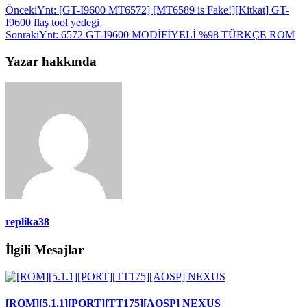
Önceki
Ynt: [GT-I9600 MT6572] [MT6589 is Fake!][Kitkat] GT-
I9600 flaş tool yedegi
Sonraki
Ynt: 6572 GT-I9600 MODİFİYELİ %98 TÜRKÇE ROM
Yazar hakkında
replika38
İlgili Mesajlar
[ROM][5.1.1][PORT][TT175][AOSP] NEXUS