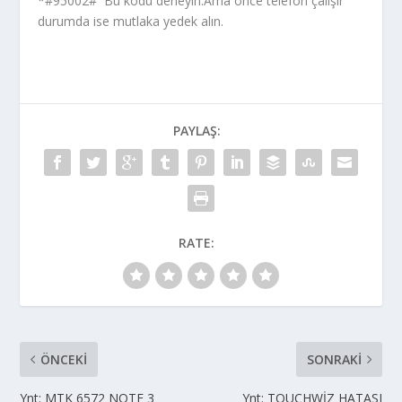
*#95002# Bu kodu deneyin.Ama önce telefon çalışır
durumda ise mutlaka yedek alın.
PAYLAŞ:
RATE:
ÖNCEKI
SONRAKI
Ynt: MTK 6572 NOTE 3
Ynt: TOUCHWİZ HATASI