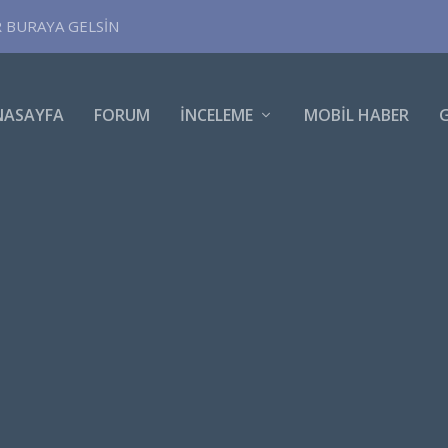
R BURAYA GELSİN
NASAYFA
FORUM
İNCELEME
MOBIL HABER