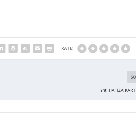
RATE:
SO
Ynt: HAFIZA KAR