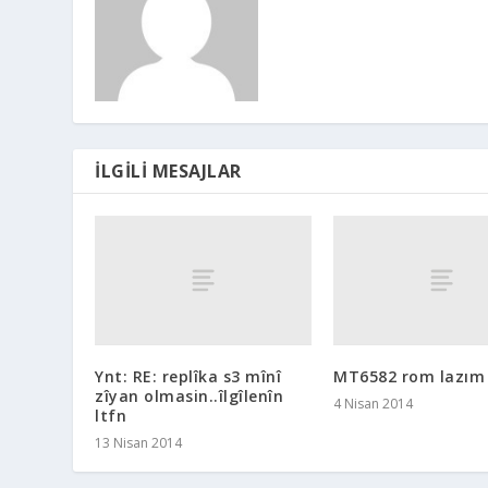
İLGILI MESAJLAR
Ynt: RE: replîka s3 mînî
MT6582 rom lazım
zîyan olmasin..îlgîlenîn
4 Nisan 2014
ltfn
13 Nisan 2014