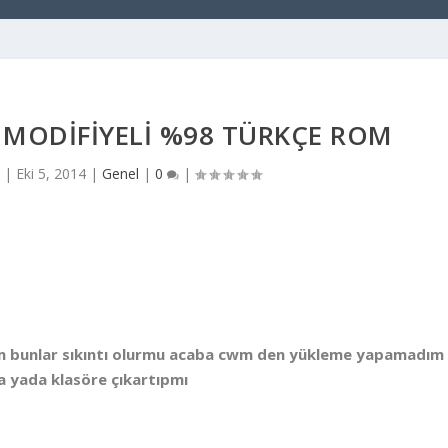
0 MODİFİYELİ %98 TÜRKÇE ROM
|
Eki 5, 2014
|
Genel
|
0
|
erim bunlar sıkıntı olurmu acaba cwm den yükleme yapamadım
ta yada klasöre çıkartıpmı