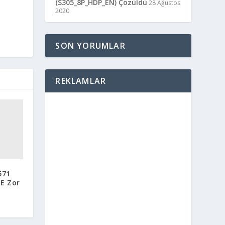
(S305_8P_HDP_EN) Çözüldü
28 Ağustos
2020
SON YORUMLAR
REKLAMLAR
571
E Zor