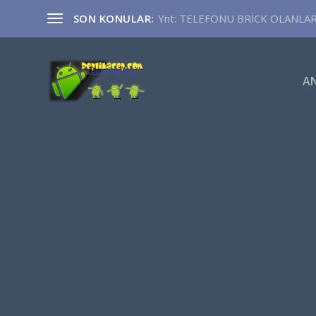
SON KONULAR:
Ynt: TELEFONU BRİCK OLANLA
A