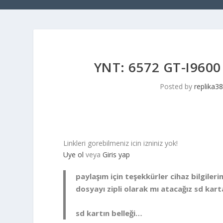
YNT: 6572 GT-I960
Posted by
replika38
Linkleri gorebilmeniz icin izniniz yok!
Uye ol
veya
Giris yap
paylaşım için teşekkürler cihaz bilgil
dosyayı zipli olarak mı atacağız sd kar
sd kartın belleği…