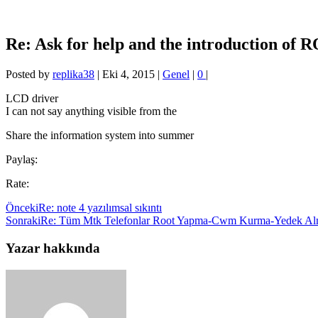
Re: Ask for help and the introduction of
Posted by
replika38
|
Eki 4, 2015
|
Genel
|
0
|
LCD driver
I can not say anything visible from the
Share the information system into summer
Paylaş:
Rate:
Önceki
Re: note 4 yazılımsal sıkıntı
Sonraki
Re: Tüm Mtk Telefonlar Root Yapma-Cwm Kurma-Yedek Alm
Yazar hakkında