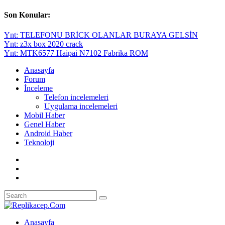
Son Konular:
Ynt: TELEFONU BRİCK OLANLAR BURAYA GELSİN
Ynt: z3x box 2020 crack
Ynt: MTK6577 Haipai N7102 Fabrika ROM
Anasayfa
Forum
İnceleme
Telefon incelemeleri
Uygulama incelemeleri
Mobil Haber
Genel Haber
Android Haber
Teknoloji
Anasayfa