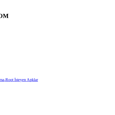
 ROM
a-Root İsteyen Apklar