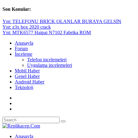
Son Konular:
Ynt: TELEFONU BRİCK OLANLAR BURAYA GELSİN
Ynt: z3x box 2020 crack
Ynt: MTK6577 Haipai N7102 Fabrika ROM
Anasayfa
Forum
İnceleme
Telefon incelemeleri
Uygulama incelemeleri
Mobil Haber
Genel Haber
Android Haber
Teknoloji
Anasayfa