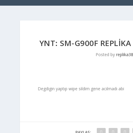
YNT: SM-G900F REPLIKA
Posted by
replika3
Degdigin yaptıp wipe sildim gene acılmadı abi
PAYLAŞ: