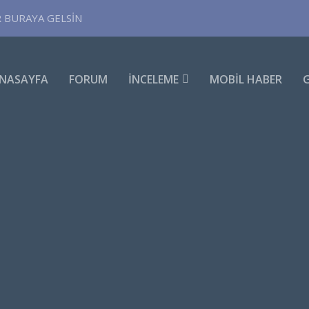
R BURAYA GELSİN
NASAYFA
FORUM
İNCELEME
MOBIL HABER