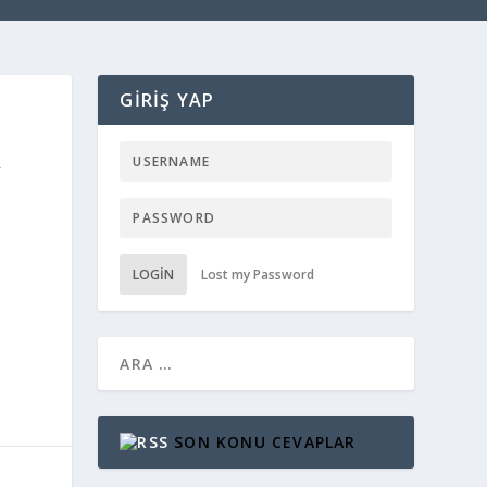
GIRIŞ YAP
R
LOGIN
Lost my Password
SON KONU CEVAPLAR