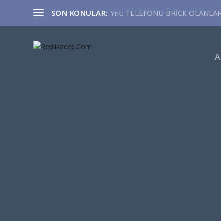
SON KONULAR:
Ynt: TELEFONU BRİCK OLANLA
A