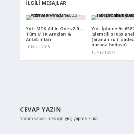
İLGILI MESAJLAR
Ynt: MTK All In One v2.0 –
Ynt: İphone 6s 658
Tüm MTK Araçları &
işlemcili s106s ana
Anlatımları
(aranan rom sadec
burada bedava)
10 Nisan 2015
15 Mayıs 2017
CEVAP YAZIN
Yorum yapabilmek için
giriş yapmalısınız
.