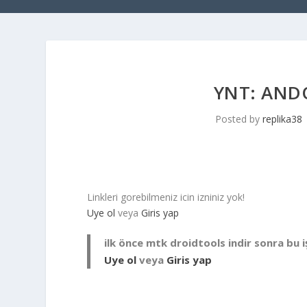
YNT: AND
Posted by
replika38
Linkleri gorebilmeniz icin izniniz yok!
Uye ol
veya
Giris yap
ilk önce mtk droidtools indir sonra bu iş
Uye ol
veya
Giris yap