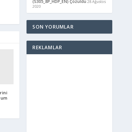
(S305_8P_HDP_EN) Çözüldü
28 Ağustos
2020
SON YORUMLAR
REKLAMLAR
rini
orum