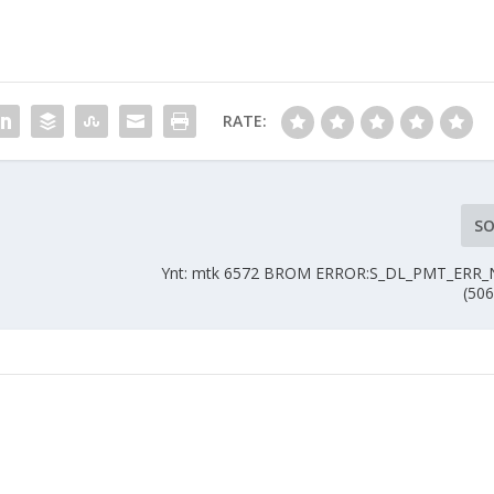
RATE:
SO
Ynt: mtk 6572 BROM ERROR:S_DL_PMT_ERR
(50