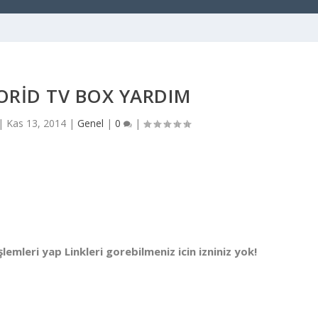
ORID TV BOX YARDIM
|
Kas 13, 2014
|
Genel
|
0
|
lemleri yap Linkleri gorebilmeniz icin izniniz yok!