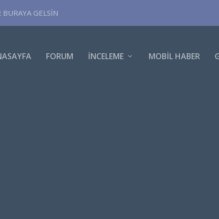
R BURAYA GELSİN
NASAYFA
FORUM
İNCELEME
MOBIL HABER