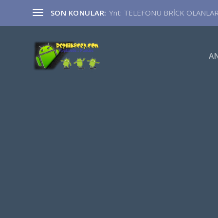
SON KONULAR:
Ynt: TELEFONU BRİCK OLANLA
A