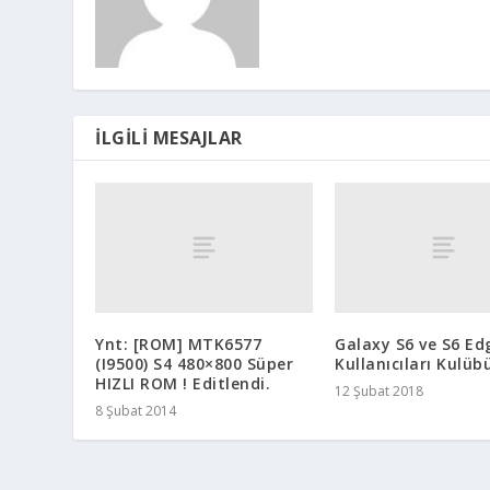
İLGILI MESAJLAR
Ynt: [ROM] MTK6577
Galaxy S6 ve S6 Ed
(I9500) S4 480×800 Süper
Kullanıcıları Kulüb
HIZLI ROM ! Editlendi.
12 Şubat 2018
8 Şubat 2014