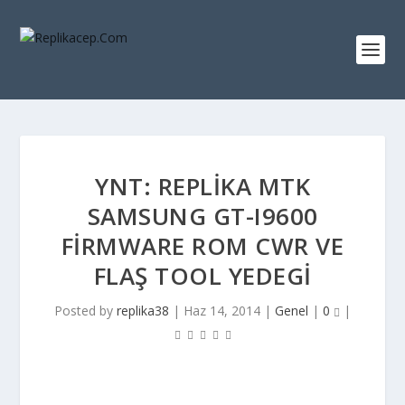
YNT: REPLIKA MTK
SAMSUNG GT-I9600
FIRMWARE ROM CWR VE
FLAŞ TOOL YEDEGI
Posted by
replika38
|
Haz 14, 2014
|
Genel
|
0
|