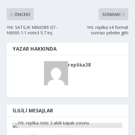
ÖNCEKI
SONRAKI
Ynt: SATILIK Mtk6589 GT-
Ynt: replika s4 format
N9000 1:1 note3 5.7 inç
sonrası şebeke gitti
YAZAR HAKKINDA
replika38
İLGILI MESAJLAR