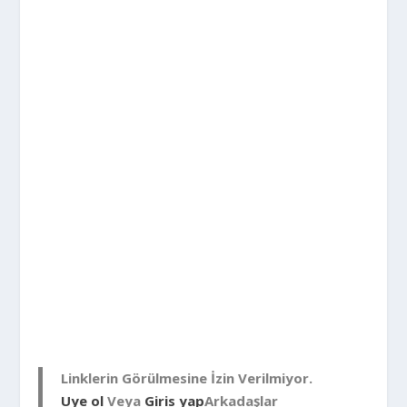
Linklerin Görülmesine İzin Verilmiyor.
Uye ol
Veya
Giris yap
Arkadaşlar