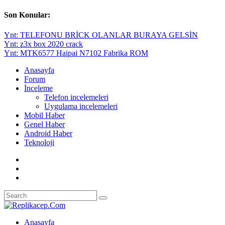
Son Konular:
Ynt: TELEFONU BRİCK OLANLAR BURAYA GELSİN
Ynt: z3x box 2020 crack
Ynt: MTK6577 Haipai N7102 Fabrika ROM
Anasayfa
Forum
İnceleme
Telefon incelemeleri
Uygulama incelemeleri
Mobil Haber
Genel Haber
Android Haber
Teknoloji
Anasayfa