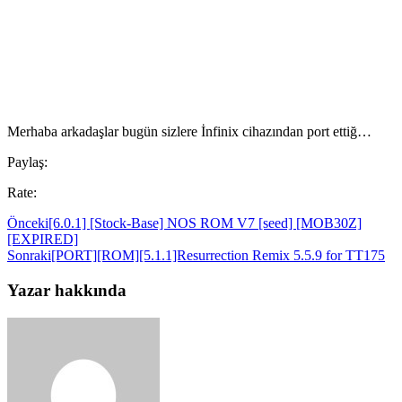
Merhaba arkadaşlar bugün sizlere İnfinix cihazından port ettiğ…
Paylaş:
Rate:
Önceki
[6.0.1] [Stock-Base] NOS ROM V7 [seed] [MOB30Z]
[EXPIRED]
Sonraki
[PORT][ROM][5.1.1]Resurrection Remix 5.5.9 for TT175
Yazar hakkında