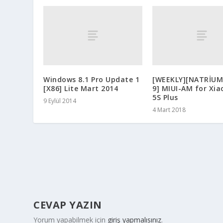
Windows 8.1 Pro Update 1
[WEEKLY][NATRİUM
[X86] Lite Mart 2014
9] MIUI-AM for Xia
5S Plus
9 Eylül 2014
4 Mart 2018
CEVAP YAZIN
Yorum yapabilmek için
giriş yapmalısınız
.