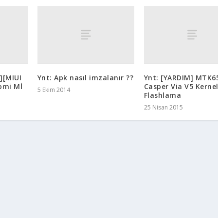
][MIUI
Ynt: Apk nasıl imzalanır ??
Ynt: [YARDIM] MTK6
omi Mİ
Casper Via V5 Kerne
5 Ekim 2014
Flashlama
25 Nisan 2015