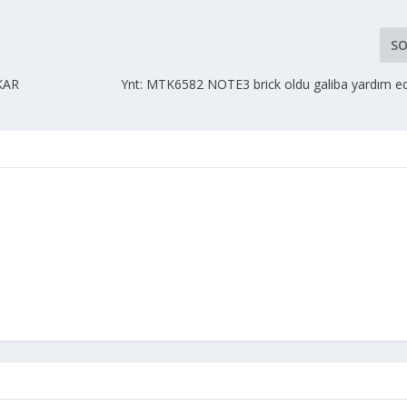
SO
KAR
Ynt: MTK6582 NOTE3 brick oldu galiba yardım ed