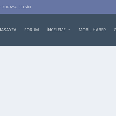
R BURAYA GELSİN
NASAYFA
FORUM
İNCELEME
MOBIL HABER