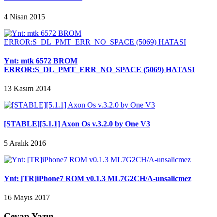
4 Nisan 2015
Ynt: mtk 6572 BROM
ERROR:S_DL_PMT_ERR_NO_SPACE (5069) HATASI
13 Kasım 2014
[STABLE][5.1.1] Axon Os v.3.2.0 by One V3
5 Aralık 2016
Ynt: [TR]iPhone7 ROM v0.1.3 ML7G2CH/A-unsalicmez
16 Mayıs 2017
Cevap Yazın