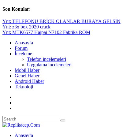
Son Konular:
Ynt: TELEFONU BRİCK OLANLAR BURAYA GELSİN
Ynt: z3x box 2020 crack
Ynt: MTK6577 Haipai N7102 Fabrika ROM
Anasayfa
Forum
İnceleme
Telefon incelemeleri
Uygulama incelemeleri
Mobil Haber
Genel Haber
Android Haber
Teknoloji
Anasayfa