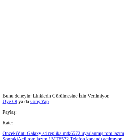
Bunu deneyin: Linklerin Görülmesine İzin Verilmiyor.
Üye Ol
ya da
Giriş Yap
Paylaş:
Rate:
Önceki
Ynt: Galaxy s4 replika mtk6572 uyarlanmış rom lazım
Sonraki
Acil rom lazım ! MT6572 Telefon kapandı açılmıyor