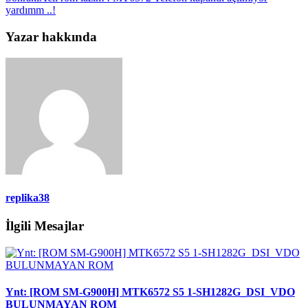
yardımm ..!
Yazar hakkında
replika38
İlgili Mesajlar
Ynt: [ROM SM-G900H] MTK6572 S5 1-SH1282G_DSI_VDO
BULUNMAYAN ROM