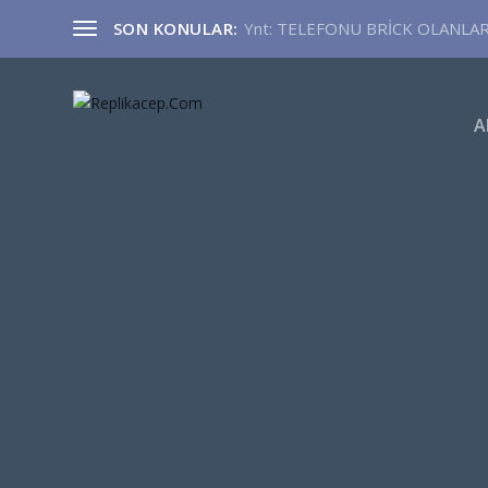
SON KONULAR:
Ynt: TELEFONU BRİCK OLANLA
A