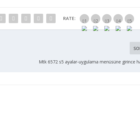
RATE:
SO
Mtk 6572 s5 ayalar-uygulama menüsüne girince ha