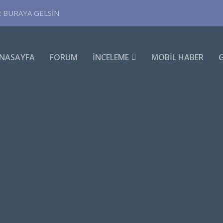
R BURAYA GELSİN
NASAYFA
FORUM
İNCELEME
MOBIL HABER