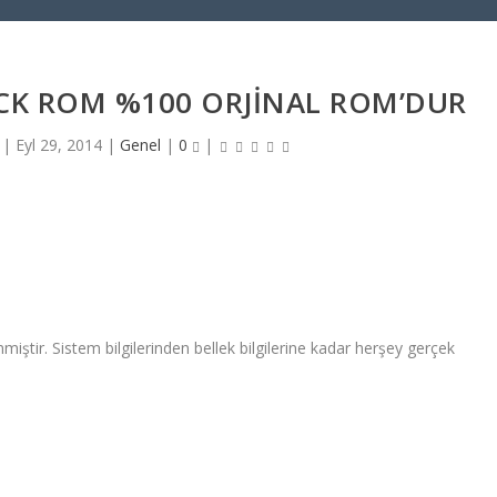
CK ROM %100 ORJİNAL ROM’DUR
|
Eyl 29, 2014
|
Genel
|
0
|
ir. Sistem bilgilerinden bellek bilgilerine kadar herşey gerçek