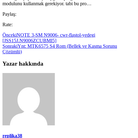
modulunu kullanmak gerekiyor. tabi bu pro…
Paylaş:
Rate:
Önceki
NOTE 3-SM N9006- cwr-flaştol-yedegi
[JSS15J.N9006ZCUBMI5]
Sonraki
Ynt: MTK6575 S4 Rom (Bellek ve Kasma Sorunu
Çözümlü)
Yazar hakkında
replika38