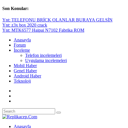
Son Konular:
Ynt: TELEFONU BRİCK OLANLAR BURAYA GELSİN
Ynt: z3x box 2020 crack
Ynt: MTK6577 Haipai N7102 Fabrika ROM
Anasayfa
Forum
İnceleme
Telefon incelemeleri
Uygulama incelemeleri
Mobil Haber
Genel Haber
Android Haber
Teknoloji
Anasayfa