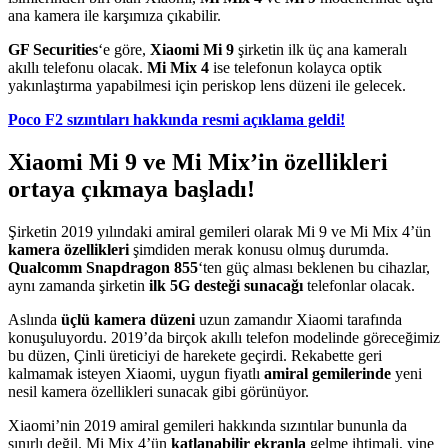
ana kamera ile karşımıza çıkabilir.
GF Securities
‘e göre,
Xiaomi Mi 9
şirketin ilk üç ana kameralı
akıllı telefonu olacak.
Mi Mix 4
ise telefonun kolayca optik
yakınlaştırma yapabilmesi için periskop lens düzeni ile gelecek.
Poco F2 sızıntıları hakkında resmi açıklama geldi!
Xiaomi Mi 9 ve Mi Mix’in özellikleri
ortaya çıkmaya başladı!
Şirketin 2019 yılındaki amiral gemileri olarak Mi 9 ve Mi Mix 4’ün
kamera özellikleri
şimdiden merak konusu olmuş durumda.
Qualcomm Snapdragon 855
‘ten güç alması beklenen bu cihazlar,
aynı zamanda şirketin
ilk 5G desteği sunacağı
telefonlar olacak.
Aslında
üçlü kamera düzeni
uzun zamandır Xiaomi tarafında
konuşuluyordu. 2019’da birçok akıllı telefon modelinde göreceğimiz
bu düzen, Çinli üreticiyi de harekete geçirdi. Rekabette geri
kalmamak isteyen Xiaomi, uygun fiyatlı
amiral gemilerinde
yeni
nesil kamera özellikleri sunacak gibi görünüyor.
Xiaomi’nin 2019 amiral gemileri hakkında sızıntılar bununla da
sınırlı değil. Mi Mix 4’ün
katlanabilir ekranla
gelme ihtimali, yine