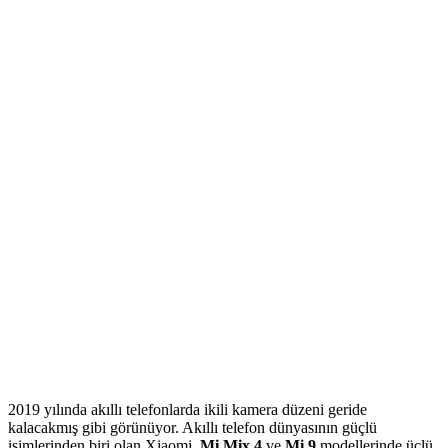
2019 yılında akıllı telefonlarda ikili kamera düzeni geride
kalacakmış gibi görünüyor. Akıllı telefon dünyasının güçlü
isimlerinden biri olan Xiaomi,
Mi Mix 4
ve
Mi 9
modellerinde üçlü