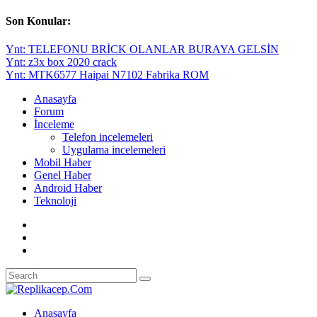
Son Konular:
Ynt: TELEFONU BRİCK OLANLAR BURAYA GELSİN
Ynt: z3x box 2020 crack
Ynt: MTK6577 Haipai N7102 Fabrika ROM
Anasayfa
Forum
İnceleme
Telefon incelemeleri
Uygulama incelemeleri
Mobil Haber
Genel Haber
Android Haber
Teknoloji
Anasayfa