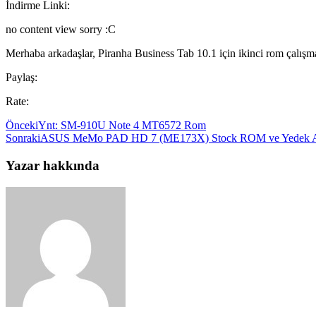
İndirme Linki:
no content view sorry :C
Merhaba arkadaşlar, Piranha Business Tab 10.1 için ikinci rom çalış
Paylaş:
Rate:
Önceki
Ynt: SM-910U Note 4 MT6572 Rom
Sonraki
ASUS MeMo PAD HD 7 (ME173X) Stock ROM ve Yedek 
Yazar hakkında