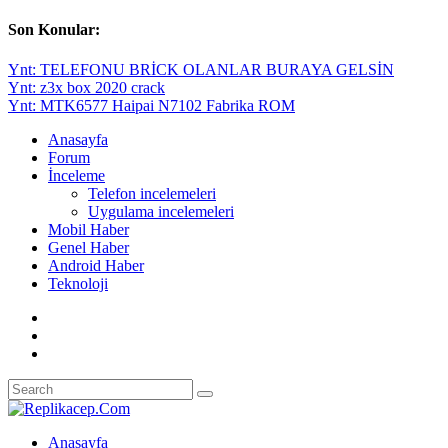
Son Konular:
Ynt: TELEFONU BRİCK OLANLAR BURAYA GELSİN
Ynt: z3x box 2020 crack
Ynt: MTK6577 Haipai N7102 Fabrika ROM
Anasayfa
Forum
İnceleme
Telefon incelemeleri
Uygulama incelemeleri
Mobil Haber
Genel Haber
Android Haber
Teknoloji
Anasayfa