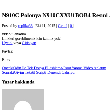
N910C Polonya N910CXXU1BOB4 Resmi And
Posted by
replika38
|
Eki 11, 2015
|
Genel
|
0
|
videolu anlatım
Linkleri gorebilmeniz icin izniniz yok!
Uye ol
veya
Giris yap
Paylaş:
Rate:
Önceki
Odin İle Tek Dosya FLashlama-Root Yapma Video Anlatım
Sonraki
Giyim Tekstil Scripti-Denendi Çalışıyor
Yazar hakkında