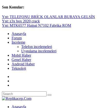
Son Konular:
Ynt: TELEFONU BRİCK OLANLAR BURAYA GELSİN
Ynt: z3x box 2020 crack
Ynt: MTK6577 Haipai N7102 Fabrika ROM
Anasayfa
Forum
İnceleme
Telefon incelemeleri
Uygulama incelemeleri
Mobil Haber
Genel Haber
Android Haber
Teknoloji
Anasayfa