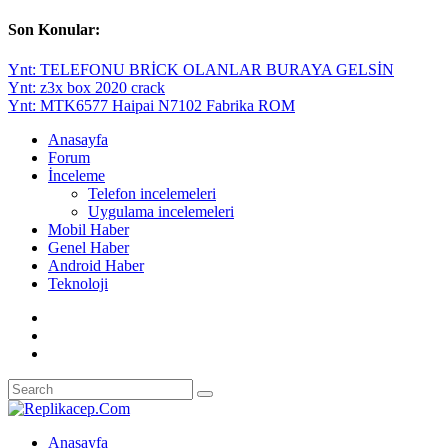
Son Konular:
Ynt: TELEFONU BRİCK OLANLAR BURAYA GELSİN
Ynt: z3x box 2020 crack
Ynt: MTK6577 Haipai N7102 Fabrika ROM
Anasayfa
Forum
İnceleme
Telefon incelemeleri
Uygulama incelemeleri
Mobil Haber
Genel Haber
Android Haber
Teknoloji
Anasayfa