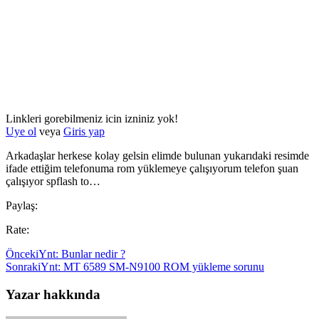
Linkleri gorebilmeniz icin izniniz yok!
Uye ol
veya
Giris yap
Arkadaşlar herkese kolay gelsin elimde bulunan yukarıdaki resimde
ifade ettiğim telefonuma rom yüklemeye çalışıyorum telefon şuan
çalışıyor spflash to…
Paylaş:
Rate:
Önceki
Ynt: Bunlar nedir ?
Sonraki
Ynt: MT 6589 SM-N9100 ROM yükleme sorunu
Yazar hakkında