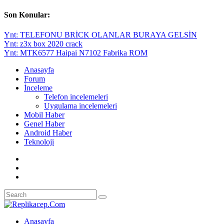
Son Konular:
Ynt: TELEFONU BRİCK OLANLAR BURAYA GELSİN
Ynt: z3x box 2020 crack
Ynt: MTK6577 Haipai N7102 Fabrika ROM
Anasayfa
Forum
İnceleme
Telefon incelemeleri
Uygulama incelemeleri
Mobil Haber
Genel Haber
Android Haber
Teknoloji
Anasayfa