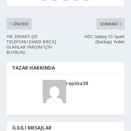
ÖNCEKI
SONRAKI
Ynt: DİKKAT! (S5
HDC Galaxy S5 Spark
TELEFONU [HARD BRİCK]
(Backup) Yedek
OLANLAR YARDIM İÇİN
BUYRUN)
YAZAR HAKKINDA
replika38
İLGILI MESAJLAR