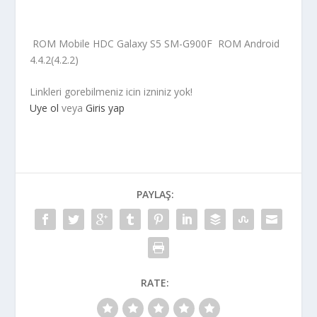
ROM Mobile HDC Galaxy S5 SM-G900F  ROM Android
4.4.2(4.2.2)
Linkleri gorebilmeniz icin izniniz yok!
Uye ol
veya
Giris yap
PAYLAŞ:
RATE: