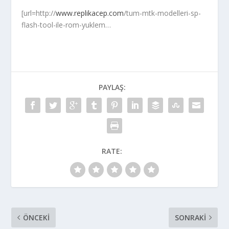
[url=http://
www.replikacep.com
/tum-mtk-modelleri-sp-
flash-tool-ile-rom-yuklem…
PAYLAŞ:
RATE:
ÖNCEKI
SONRAKI