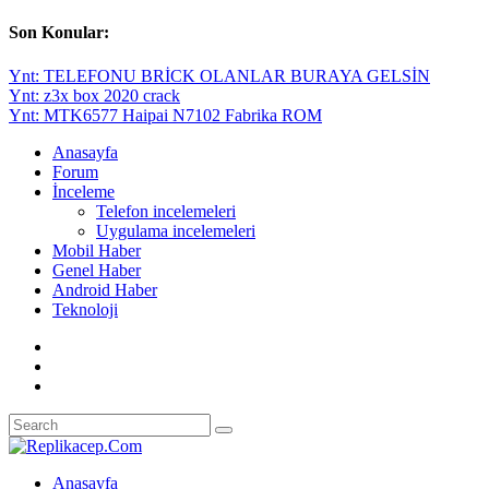
Son Konular:
Ynt: TELEFONU BRİCK OLANLAR BURAYA GELSİN
Ynt: z3x box 2020 crack
Ynt: MTK6577 Haipai N7102 Fabrika ROM
Anasayfa
Forum
İnceleme
Telefon incelemeleri
Uygulama incelemeleri
Mobil Haber
Genel Haber
Android Haber
Teknoloji
Anasayfa