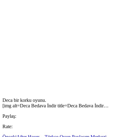
Deca bir korku oyunu.
[img alt=Deca Bedava İndir title=Deca Bedava İndir…
Paylaş:
Rate:
Önceki
After Hours – Türkçe Oyun Paylaşım Merkezi –