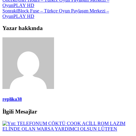
OyunPLAY HD
Sonraki
Block Fuse – Türkçe Oyun Paylaşım Merkezi –
OyunPLAY HD
Yazar hakkında
replika38
İlgili Mesajlar