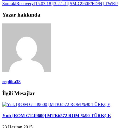
Sonraki
Recovery[15.03.18][3.2.1-1][SM-G960F/FD/N] TWRP
Yazar hakkında
replika38
İlgili Mesajlar
Ynt: [ROM GT-I9600] MTK6572 ROM %90 TÜRKÇE
23 Haziran 2015