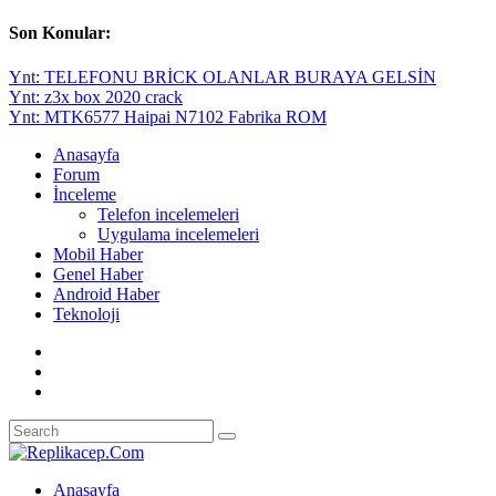
Son Konular:
Ynt: TELEFONU BRİCK OLANLAR BURAYA GELSİN
Ynt: z3x box 2020 crack
Ynt: MTK6577 Haipai N7102 Fabrika ROM
Anasayfa
Forum
İnceleme
Telefon incelemeleri
Uygulama incelemeleri
Mobil Haber
Genel Haber
Android Haber
Teknoloji
Anasayfa