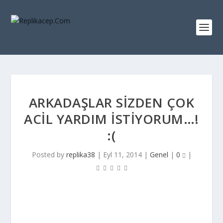
ARKADAŞLAR SIZDEN ÇOK
ACIL YARDIM ISTIYORUM…!
:(
Posted by
replika38
|
Eyl 11, 2014
|
Genel
|
0
|