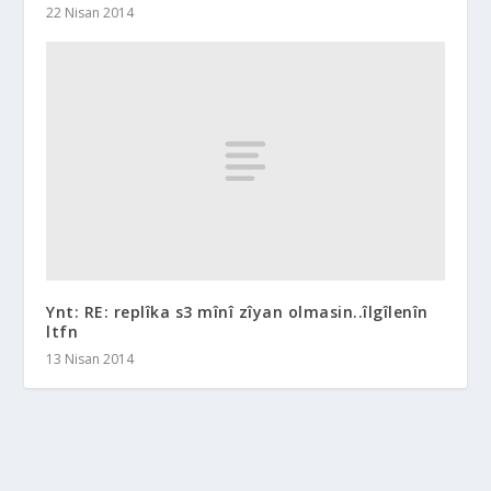
22 Nisan 2014
Ynt: RE: replîka s3 mînî zîyan olmasin..îlgîlenîn
ltfn
13 Nisan 2014