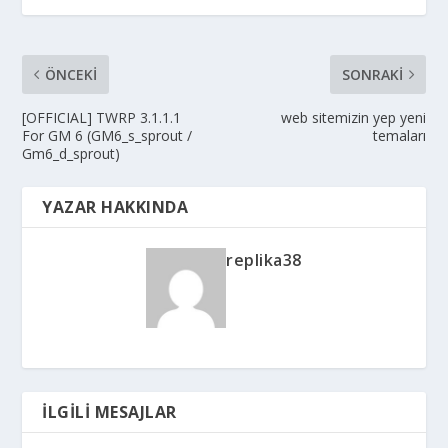
ÖNCEKI
SONRAKI
[OFFICIAL] TWRP 3.1.1.1
web sitemizin yep yeni
For GM 6 (GM6_s_sprout /
temaları
Gm6_d_sprout)
YAZAR HAKKINDA
replika38
İLGILI MESAJLAR