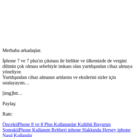
Merhaba arkadaşlar.
İphone 7 ve 7 plus'ın çıkması ile birlikte ve ülkemizde de vergini
dilimin çok olması sebebiyle imkanı olan yurtdışından cihaz almaya
yöneliyor.
Yurtdışından cihaz almanın artılarını ve eksilerini sizler için
sıralayayım…
[img]htt…
Paylaş:
Rate:
Önceki
iPhone 8 ve 8 Plus Kullananlar Kulübü Buyurun
Sonraki
iPhone Kullanım Rehberi iphone Hakkında Herşey iphone
Nasıl Kullanılır