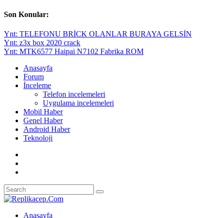
Son Konular:
Ynt: TELEFONU BRİCK OLANLAR BURAYA GELSİN
Ynt: z3x box 2020 crack
Ynt: MTK6577 Haipai N7102 Fabrika ROM
Anasayfa
Forum
İnceleme
Telefon incelemeleri
Uygulama incelemeleri
Mobil Haber
Genel Haber
Android Haber
Teknoloji
Anasayfa