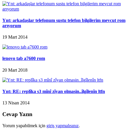
Ynt: arkadaşlar telefonum sustu telefon bilgilerim mevcut rom
arıyorum
19 Mart 2014
lenovo tab a7600 rom
20 Mart 2018
Ynt: RE: replîka s3 mînî zîyan olmasin..îlgîlenîn ltfn
13 Nisan 2014
Cevap Yazın
Yorum yapabilmek için
giriş yapmalısınız
.