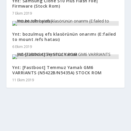
Ynt: Samsung Clone S10 Plus Flash File|
Firmware (Stock Rom)
7 Ekim 2019
Ynt: bozulmuş efs klasörünün onarımı (E:failed
to mount /efs hatası)
6 Ekim 2019
Ynt: [Fastboot] Temmuz Yamalı GM6
VARRIANTS (N5422B/N5435A) STOCK ROM
11 Ekim 2019