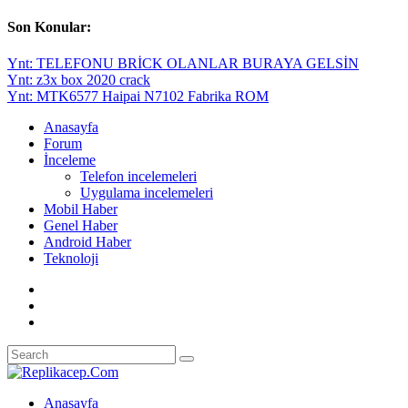
Son Konular:
Ynt: TELEFONU BRİCK OLANLAR BURAYA GELSİN
Ynt: z3x box 2020 crack
Ynt: MTK6577 Haipai N7102 Fabrika ROM
Anasayfa
Forum
İnceleme
Telefon incelemeleri
Uygulama incelemeleri
Mobil Haber
Genel Haber
Android Haber
Teknoloji
Anasayfa