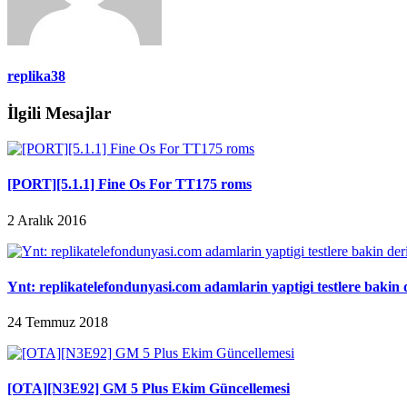
replika38
İlgili Mesajlar
[PORT][5.1.1] Fine Os For TT175 roms
2 Aralık 2016
Ynt: replikatelefondunyasi.com adamlarin yaptigi testlere bakin
24 Temmuz 2018
[OTA][N3E92] GM 5 Plus Ekim Güncellemesi