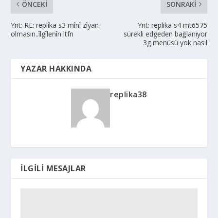
ÖNCEKI
SONRAKI
Ynt: RE: replîka s3 mînî zîyan
Ynt: replika s4 mt6575
olmasin..îlgîlenîn ltfn
sürekli edgeden bağlanıyor
3g menüsü yok nasıl
YAZAR HAKKINDA
replika38
İLGILI MESAJLAR