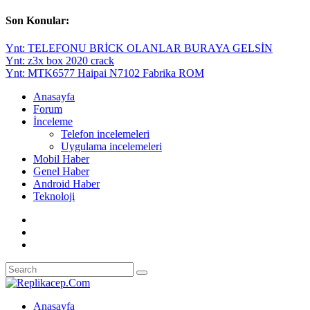
Son Konular:
Ynt: TELEFONU BRİCK OLANLAR BURAYA GELSİN
Ynt: z3x box 2020 crack
Ynt: MTK6577 Haipai N7102 Fabrika ROM
Anasayfa
Forum
İnceleme
Telefon incelemeleri
Uygulama incelemeleri
Mobil Haber
Genel Haber
Android Haber
Teknoloji
Anasayfa