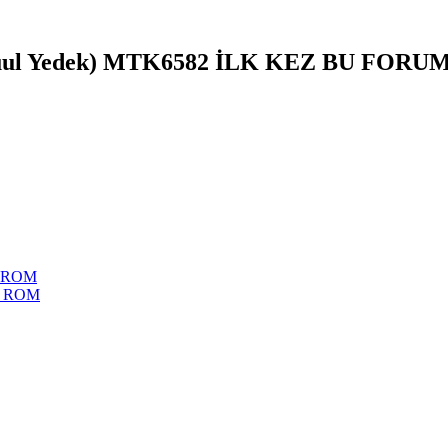
Fuul Yedek) MTK6582 İLK KEZ BU FORU
 ROM
N ROM