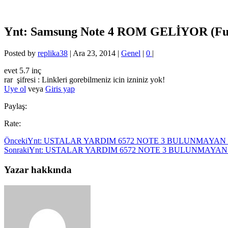
Ynt: Samsung Note 4 ROM GELİYOR (
Posted by
replika38
|
Ara 23, 2014
|
Genel
|
0
|
evet 5.7 inç
rar şifresi : Linkleri gorebilmeniz icin izniniz yok!
Uye ol
veya
Giris yap
Paylaş:
Rate:
Önceki
Ynt: USTALAR YARDIM 6572 NOTE 3 BULUNMAYAN
Sonraki
Ynt: USTALAR YARDIM 6572 NOTE 3 BULUNMAYA
Yazar hakkında