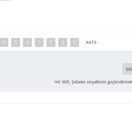
RATE:
SO
Ynt: Wifi, Şebeke sinyallerini güçlendirme