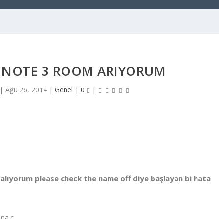
 NOTE 3 ROOM ARIYORUM
|
Ağu 26, 2014
|
Genel
|
0
|
 alıyorum please check the name off diye başlayan bi hata
ina.c…