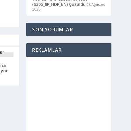
(S305_8P_HDP_EN) Çözüldü
28 Ağustos
2020
SON YORUMLAR
REKLAMLAR
ına
iyor