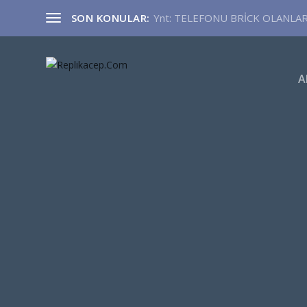
SON KONULAR:
Ynt: TELEFONU BRİCK OLANLA
A