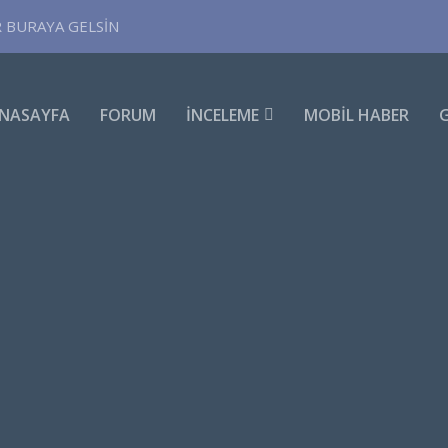
R BURAYA GELSİN
NASAYFA
FORUM
İNCELEME
MOBIL HABER