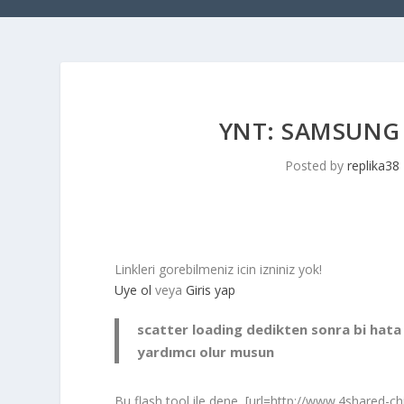
YNT: SAMSUNG
Posted by
replika38
Linkleri gorebilmeniz icin izniniz yok!
Uye ol
veya
Giris yap
scatter loading dedikten sonra bi hata
yardımcı olur musun
Bu flash tool ile dene [url=http://www.4shared-ch