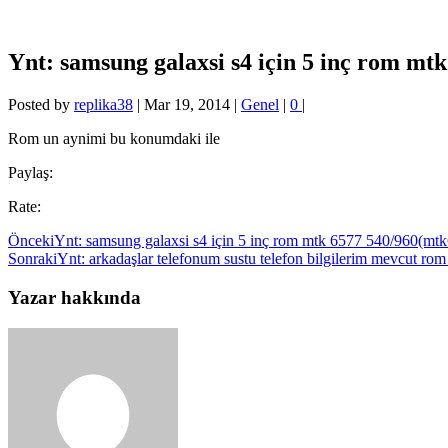
Ynt: samsung galaxsi s4 için 5 inç rom 
Posted by
replika38
|
Mar 19, 2014
|
Genel
|
0
|
Rom un aynimi bu konumdaki ile
Paylaş:
Rate:
Önceki
Ynt: samsung galaxsi s4 için 5 inç rom mtk 6577 540/960
Sonraki
Ynt: arkadaşlar telefonum sustu telefon bilgilerim mevcut ro
Yazar hakkında