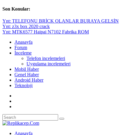
Son Konular:
Ynt: TELEFONU BRİCK OLANLAR BURAYA GELSİN
Ynt: z3x box 2020 crack
Ynt: MTK6577 Haipai N7102 Fabrika ROM
Anasayfa
Forum
İnceleme
Telefon incelemeleri
Uygulama incelemeleri
Mobil Haber
Genel Haber
Android Haber
Teknoloji
Anasayfa