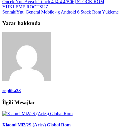
Önceki
Ynt: Avea inTouch 4 [4.4.4/B06] STOCK ROM
YÜKLEME ROOTSUZ
Sonraki
Ynt: General Mobile 4g Android 6 Stock Rom Yükleme
Yazar hakkında
replika38
İlgili Mesajlar
Xiaomi Mi2/2S (Aries) Global Rom