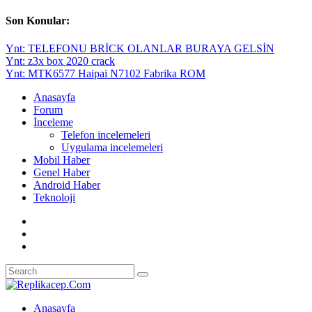
Son Konular:
Ynt: TELEFONU BRİCK OLANLAR BURAYA GELSİN
Ynt: z3x box 2020 crack
Ynt: MTK6577 Haipai N7102 Fabrika ROM
Anasayfa
Forum
İnceleme
Telefon incelemeleri
Uygulama incelemeleri
Mobil Haber
Genel Haber
Android Haber
Teknoloji
Anasayfa