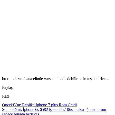
bu rom lazım bana elinde varsa upload edebilirmisin teşekkürler…
Paylaş:
Rate:
Önceki
Ynt: Replika İphone 7 plus Rom Geldi
Sonraki
Ynt: İphone 6s 6582 işlemcili s106s anakart (aranan rom
sadece burada bedava)