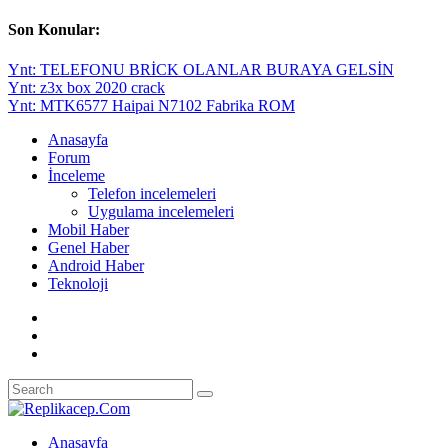
Son Konular:
Ynt: TELEFONU BRİCK OLANLAR BURAYA GELSİN
Ynt: z3x box 2020 crack
Ynt: MTK6577 Haipai N7102 Fabrika ROM
Anasayfa
Forum
İnceleme
Telefon incelemeleri
Uygulama incelemeleri
Mobil Haber
Genel Haber
Android Haber
Teknoloji
Anasayfa