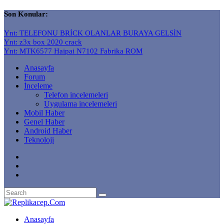
Son Konular:
Ynt: TELEFONU BRİCK OLANLAR BURAYA GELSİN
Ynt: z3x box 2020 crack
Ynt: MTK6577 Haipai N7102 Fabrika ROM
Anasayfa
Forum
İnceleme
Telefon incelemeleri
Uygulama incelemeleri
Mobil Haber
Genel Haber
Android Haber
Teknoloji
Anasayfa