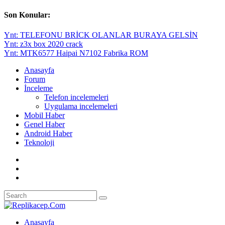
Son Konular:
Ynt: TELEFONU BRİCK OLANLAR BURAYA GELSİN
Ynt: z3x box 2020 crack
Ynt: MTK6577 Haipai N7102 Fabrika ROM
Anasayfa
Forum
İnceleme
Telefon incelemeleri
Uygulama incelemeleri
Mobil Haber
Genel Haber
Android Haber
Teknoloji
Anasayfa