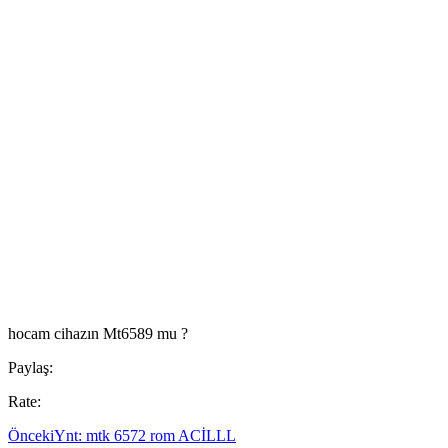
hocam cihazın Mt6589 mu ?
Paylaş:
Rate:
Önceki
Ynt: mtk 6572 rom ACİLLL