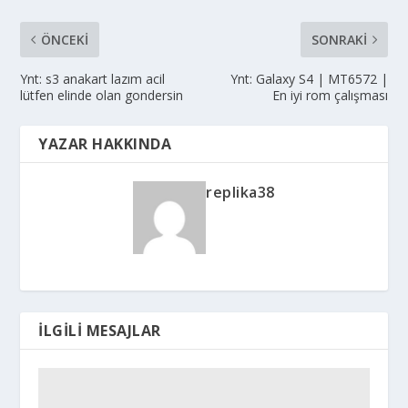
ÖNCEKI
SONRAKI
Ynt: s3 anakart lazım acil
Ynt: Galaxy S4 | MT6572 |
lütfen elinde olan gondersin
En iyi rom çalışması
YAZAR HAKKINDA
replika38
İLGILI MESAJLAR