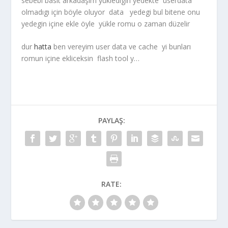
sebebi basit arkadaşım yükledigin yedekte userdata
olmadıgı için böyle oluyor data yedegi bul bitene onu
yedegin içine ekle öyle yükle romu o zaman düzelir
dur
hatta
ben vereyim user data ve cache yi bunları
romun içine ekliceksin flash tool y…
PAYLAŞ:
RATE: