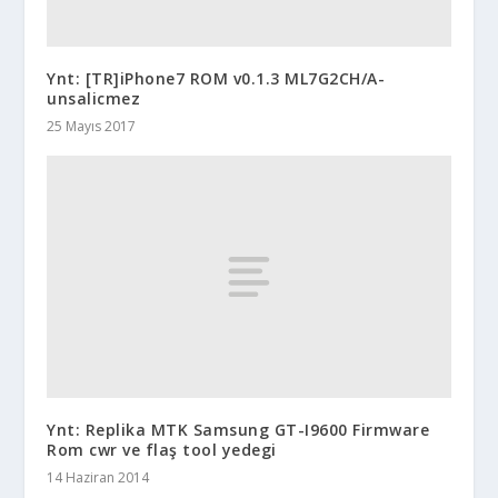
Ynt: [TR]iPhone7 ROM v0.1.3 ML7G2CH/A-
unsalicmez
25 Mayıs 2017
Ynt: Replika MTK Samsung GT-I9600 Firmware
Rom cwr ve flaş tool yedegi
14 Haziran 2014