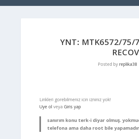
YNT: MTK6572/75/
RECOV
Posted by
replika38
Linkleri gorebilmeniz icin izniniz yok!
Uye ol
veya
Giris yap
sanırım konu terk-i diyar olmuş. yokm
telefona ama daha root bile yapamadı