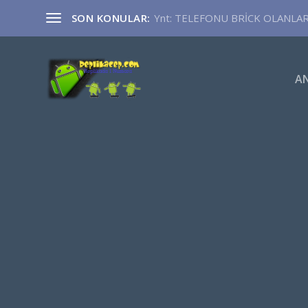
SON KONULAR:
Ynt: TELEFONU BRİCK OLANLA
A