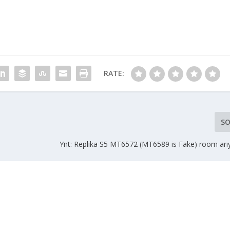
RATE:
SO
Ynt: Replika S5 MT6572 (MT6589 is Fake) room arıy