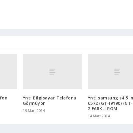
efon
Ynt: Bilgisayar Telefonu
Ynt: samsung s4 5 i
Görmüyor
6572 (GT-I9190) (GT-
2 FARKLI ROM
19 Mart 2014
14 Mart 2014