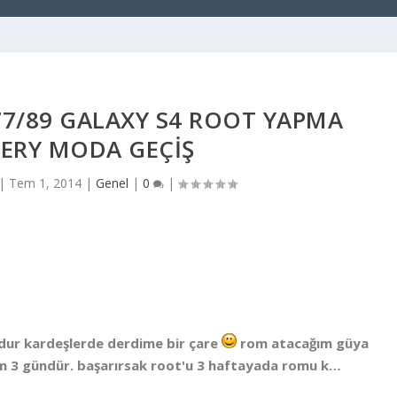
77/89 GALAXY S4 ROOT YAPMA
ERY MODA GEÇİŞ
|
Tem 1, 2014
|
Genel
|
0
|
udur kardeşlerde derdime bir çare
rom atacağım güya
m 3 gündür. başarırsak root'u 3 haftayada romu k…