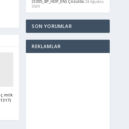
(S305_8P_HDP_EN) Çözüldü
28 Ağustos
2020
SON YORUMLAR
REKLAMLAR
nç mtk
1317)