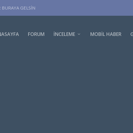
R BURAYA GELSİN
NASAYFA
FORUM
İNCELEME
MOBIL HABER