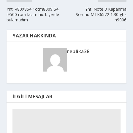
Ynt: 480X854 1otm8009 S4
Ynt: Note 3 Kapanma
i9500 rom lazım hiç biyerde
Sorunu MTK6572 1.30 ghz
bulamadım
n9006
YAZAR HAKKINDA
replika38
İLGILI MESAJLAR