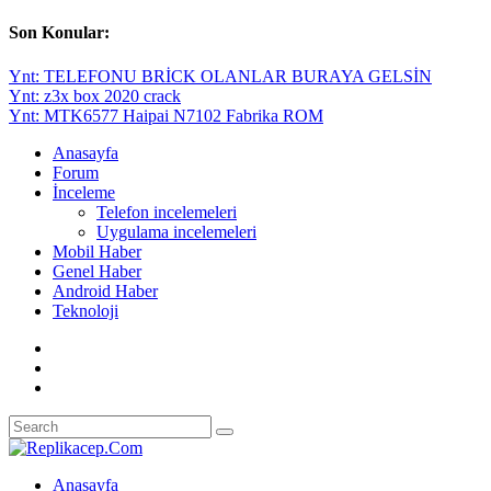
Son Konular:
Ynt: TELEFONU BRİCK OLANLAR BURAYA GELSİN
Ynt: z3x box 2020 crack
Ynt: MTK6577 Haipai N7102 Fabrika ROM
Anasayfa
Forum
İnceleme
Telefon incelemeleri
Uygulama incelemeleri
Mobil Haber
Genel Haber
Android Haber
Teknoloji
Anasayfa