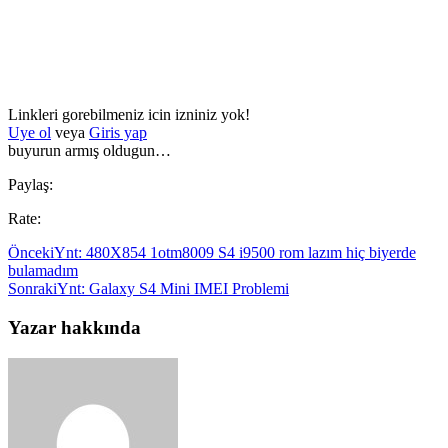
Linkleri gorebilmeniz icin izniniz yok!
Uye ol
veya
Giris yap
buyurun armış oldugun…
Paylaş:
Rate:
Önceki
Ynt: 480X854 1otm8009 S4 i9500 rom lazım hiç biyerde
bulamadım
Sonraki
Ynt: Galaxy S4 Mini IMEI Problemi
Yazar hakkında