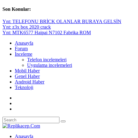
Son Konular:
Ynt: TELEFONU BRİCK OLANLAR BURAYA GELSİN
Ynt: z3x box 2020 crack
Ynt: MTK6577 Haipai N7102 Fabrika ROM
Anasayfa
Forum
İnceleme
Telefon incelemeleri
Uygulama incelemeleri
Mobil Haber
Genel Haber
Android Haber
Teknoloji
Anasayfa