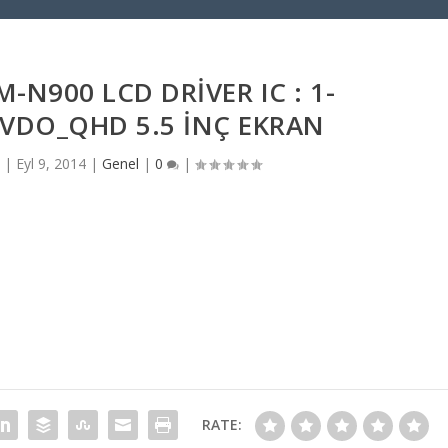
-N900 LCD DRIVER IC : 1-
VDO_QHD 5.5 INÇ EKRAN
|
Eyl 9, 2014
|
Genel
|
0
|
RATE: