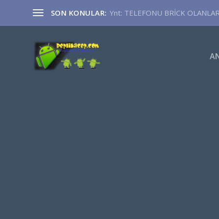
SON KONULAR:
Ynt: TELEFONU BRİCK OLANLA
A