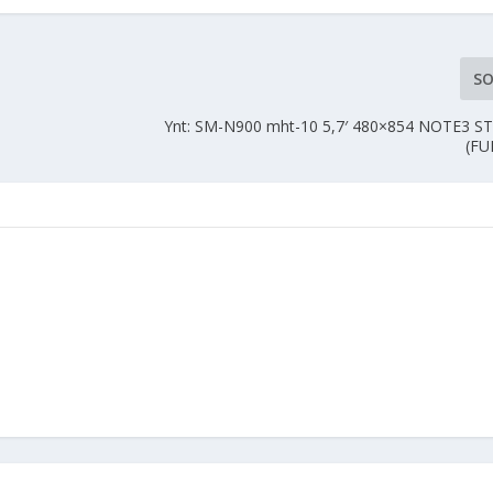
SO
Ynt: SM-N900 mht-10 5,7′ 480×854 NOTE3 
(FU