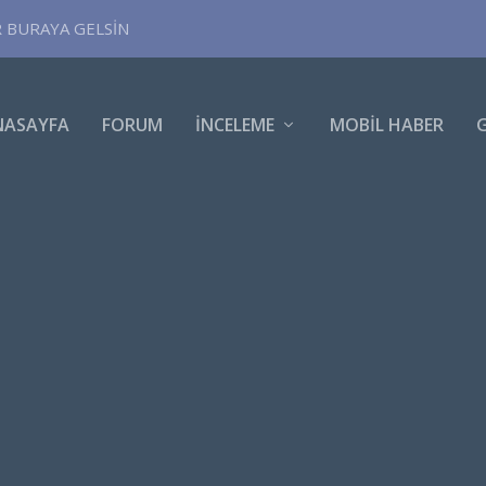
R BURAYA GELSİN
NASAYFA
FORUM
İNCELEME
MOBIL HABER