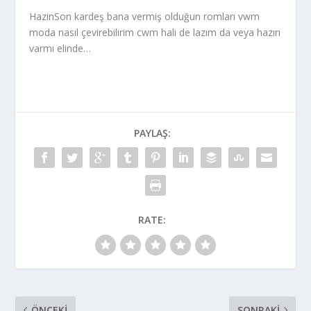
HazinSon kardeş bana vermiş olduğun romları vwm
moda nasıl çevirebilirim cwm hali de lazım da veya hazırı
varmı elinde…
PAYLAŞ:
RATE:
ÖNCEKI
SONRAKI