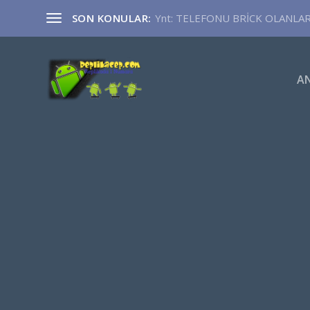
SON KONULAR:
Ynt: TELEFONU BRİCK OLANLA
A