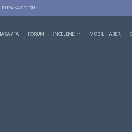
R BURAYA GELSİN
NASAYFA
FORUM
İNCELEME
MOBIL HABER