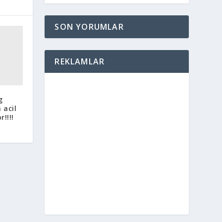
SON YORUMLAR
REKLAMLAR
g
 acil
!!!!