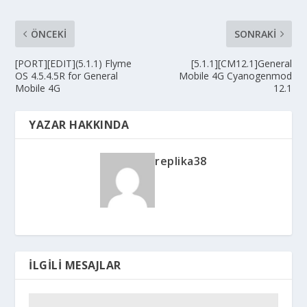
ÖNCEKI
SONRAKI
[PORT][EDIT](5.1.1) Flyme
[5.1.1][CM12.1]General
OS 4.5.4.5R for General
Mobile 4G Cyanogenmod
Mobile 4G
12.1
YAZAR HAKKINDA
replika38
İLGILI MESAJLAR