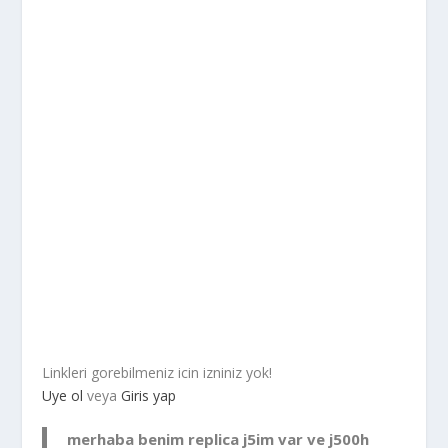
Linkleri gorebilmeniz icin izniniz yok!
Uye ol
veya
Giris yap
merhaba benim replica j5im var ve j500h