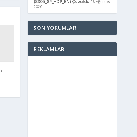
(S305_8P_HDP_EN) Çözüldü
28 Ağustos
2020
SON YORUMLAR
REKLAMLAR
m