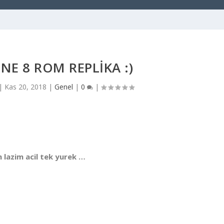
NE 8 ROM REPLIKA :)
|
Kas 20, 2018
|
Genel
|
0
|
 lazim acil tek yurek …