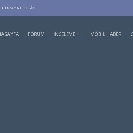
R BURAYA GELSİN
NASAYFA
FORUM
İNCELEME
MOBIL HABER