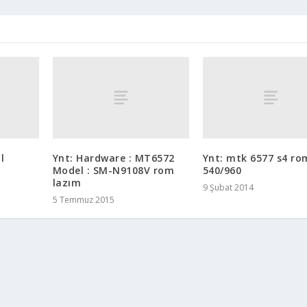
l
Ynt: Hardware : MT6572
Ynt: mtk 6577 s4 ro
Model : SM-N9108V rom
540/960
lazım
9 Şubat 2014
5 Temmuz 2015