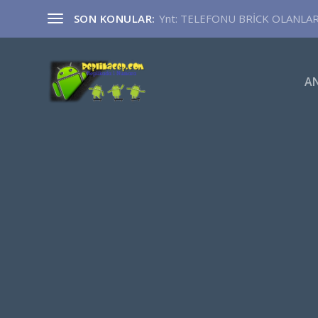
SON KONULAR:
Ynt: TELEFONU BRİCK OLANLA
A