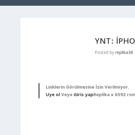
YNT: IPHO
Posted by
replika38
Linklerin Görülmesine İzin Verilmiyor.
Uye ol
Veya
Giris yap
Replika x 6592 rom