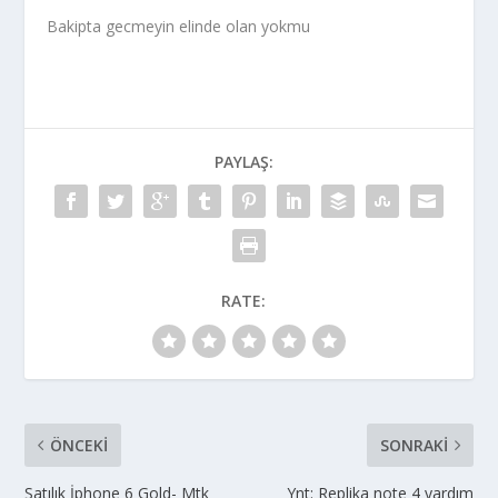
Bakipta gecmeyin elinde olan yokmu
PAYLAŞ:
RATE:
ÖNCEKI
SONRAKI
Satılık İphone 6 Gold- Mtk
Ynt: Replika note 4 yardım