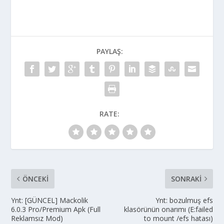
PAYLAŞ:
RATE:
ÖNCEKI
SONRAKI
Ynt: [GÜNCEL] Mackolik
Ynt: bozulmuş efs
6.0.3 Pro/Premium Apk (Full
klasörünün onarımı (E:failed
Reklamsız Mod)
to mount /efs hatası)